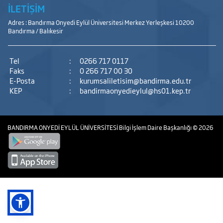
İLETİŞİM
Adres : Bandırma Onyedi Eylül Üniversitesi Merkez Yerleşkesi 10200
Bandırma / Balıkesir
Tel
:
0266 717 0117
Faks
:
0 266 717 00 30
E-Posta
:
kurumsaliletisim@bandirma.edu.tr
KEP
:
bandirmaonyedieylul@hs01.kep.tr
BANDIRMA ONYEDİ EYLÜL ÜNİVERSİTESİ
Bilgi İşlem Daire Başkanlığı
© 2026