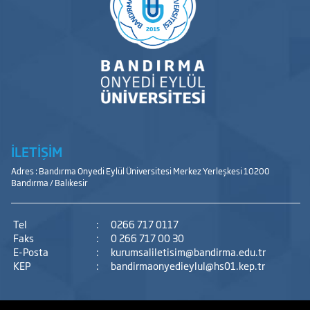
İLETİŞİM
Adres : Bandırma Onyedi Eylül Üniversitesi Merkez Yerleşkesi 10200
Bandırma / Balıkesir
Tel
:
0266 717 0117
Faks
:
0 266 717 00 30
E-Posta
:
kurumsaliletisim@bandirma.edu.tr
KEP
:
bandirmaonyedieylul@hs01.kep.tr