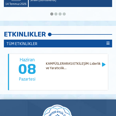
14 Temmuz 2026
ETKINLIKLER
TÜM ETKİNLİKLER
Haziran
08
KAMPÜSLERARASI ETKİLEŞİM: Liderlik
ve Yaratıcılık…
Pazartesi