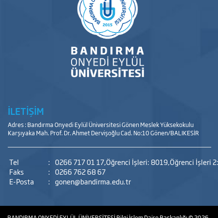
İLETİŞİM
Adres : Bandırma Onyedi Eylül Üniversitesi Gönen Meslek Yüksekokulu
Karşıyaka Mah. Prof. Dr. Ahmet Dervişoğlu Cad. No:10 Gönen/BALIKESİR
Tel
:
0266 717 01 17,Öğrenci İşleri: 8019,Öğrenci İşleri 2
Faks
:
0266 762 68 67
E-Posta
:
gonen@bandirma.edu.tr
BANDIRMA ONYEDİ EYLÜL ÜNİVERSİTESİ
Bilgi İşlem Daire Başkanlığı
© 2026