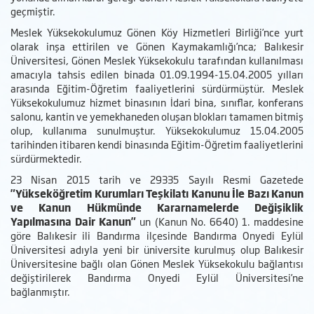
geçmiştir.
Meslek Yüksekokulumuz Gönen Köy Hizmetleri Birliği’nce yurt
olarak inşa ettirilen ve Gönen Kaymakamlığı’nca; Balıkesir
Üniversitesi, Gönen Meslek Yüksekokulu tarafından kullanılması
amacıyla tahsis edilen binada 01.09.1994-15.04.2005 yılları
arasında Eğitim-Öğretim faaliyetlerini sürdürmüştür. Meslek
Yüksekokulumuz hizmet binasının İdari bina, sınıflar, konferans
salonu, kantin ve yemekhaneden oluşan blokları tamamen bitmiş
olup, kullanıma sunulmuştur. Yüksekokulumuz 15.04.2005
tarihinden itibaren kendi binasında Eğitim-Öğretim faaliyetlerini
sürdürmektedir.
23 Nisan 2015 tarih ve 29335 Sayılı Resmi Gazetede
"Yükseköğretim Kurumları Teşkilatı Kanunu İle Bazı Kanun
ve Kanun Hükmünde Kararnamelerde Değişiklik
Yapılmasına Dair Kanun"
un (Kanun No. 6640) 1. maddesine
göre Balıkesir ili Bandırma ilçesinde Bandırma Onyedi Eylül
Üniversitesi adıyla yeni bir üniversite kurulmuş olup Balıkesir
Üniversitesine bağlı olan Gönen Meslek Yüksekokulu bağlantısı
değiştirilerek Bandırma Onyedi Eylül Üniversitesi’ne
bağlanmıştır.