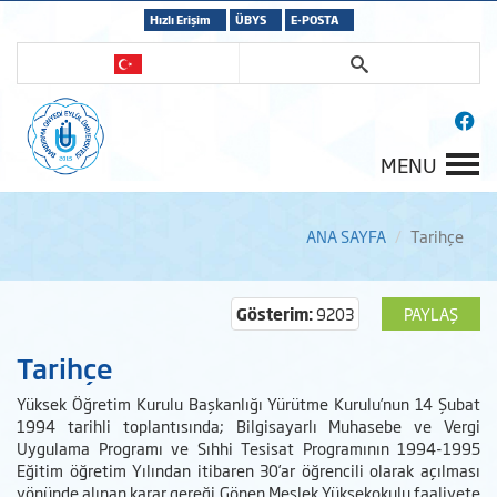
Hızlı Erişim
ÜBYS
E-POSTA
MENU
ANA SAYFA
Tarihçe
Gösterim:
9203
PAYLAŞ
Tarihçe
Yüksek Öğretim Kurulu Başkanlığı Yürütme Kurulu’nun 14 Şubat
1994 tarihli toplantısında; Bilgisayarlı Muhasebe ve Vergi
Uygulama Programı ve Sıhhi Tesisat Programının 1994-1995
Eğitim öğretim Yılından itibaren 30’ar öğrencili olarak açılması
yönünde alınan karar gereği Gönen Meslek Yüksekokulu faaliyete