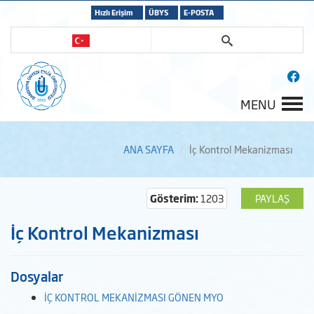
Hızlı Erişim
ÜBYS
E-POSTA
MENU
ANA SAYFA
İç Kontrol Mekanizması
Gösterim:
1203
PAYLAŞ
İç Kontrol Mekanizması
Dosyalar
İÇ KONTROL MEKANİZMASI GÖNEN MYO