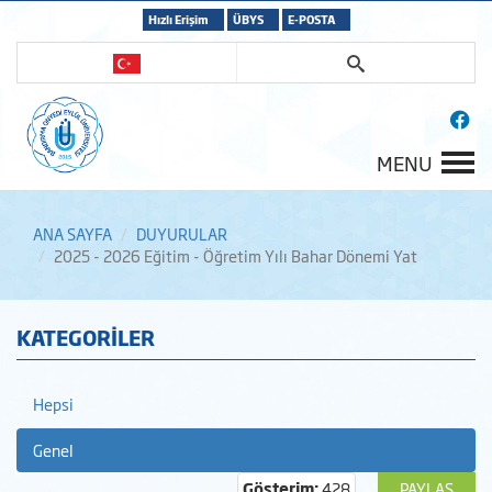
Hızlı Erişim
ÜBYS
E-POSTA
MENU
ANA SAYFA
DUYURULAR
2025 - 2026 Eğitim - Öğretim Yılı Bahar Dönemi Yat
KATEGORİLER
Hepsi
Genel
Gösterim:
428
PAYLAŞ