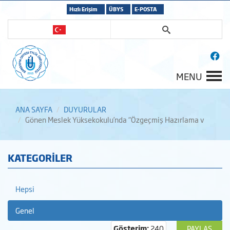
Hızlı Erişim
ÜBYS
E-POSTA
MENU
ANA SAYFA
DUYURULAR
Gönen Meslek Yüksekokulu’nda “Özgeçmiş Hazırlama v
KATEGORİLER
Hepsi
Genel
Gösterim:
240
PAYLAŞ