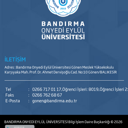
İLETİŞİM
Adres : Bandırma Onyedi Eylül Üniversitesi Gönen Meslek Yüksekokulu
Karşıyaka Mah. Prof. Dr. Ahmet Dervişoğlu Cad. No:10 Gönen/BALIKESİR
Tel
:
0266 717 01 17,Öğrenci İşleri: 8019,Öğrenci İşleri 2
Faks
:
0266 762 68 67
E-Posta
:
gonen@bandirma.edu.tr
BANDIRMA ONYEDİ EYLÜL ÜNİVERSİTESİ
Bilgi İşlem Daire Başkanlığı
© 2026