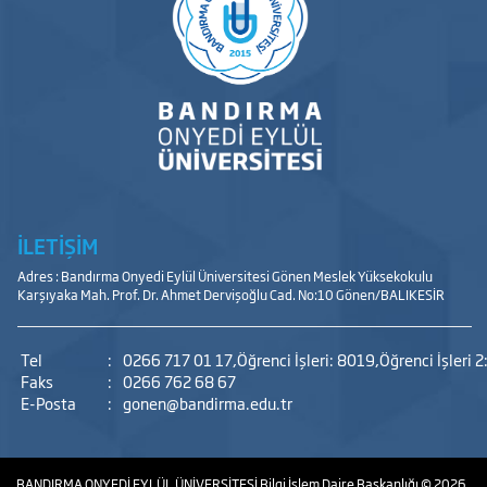
İLETİŞİM
Adres : Bandırma Onyedi Eylül Üniversitesi Gönen Meslek Yüksekokulu
Karşıyaka Mah. Prof. Dr. Ahmet Dervişoğlu Cad. No:10 Gönen/BALIKESİR
Tel
:
0266 717 01 17,Öğrenci İşleri: 8019,Öğrenci İşleri 2
Faks
:
0266 762 68 67
E-Posta
:
gonen@bandirma.edu.tr
BANDIRMA ONYEDİ EYLÜL ÜNİVERSİTESİ
Bilgi İşlem Daire Başkanlığı
© 2026